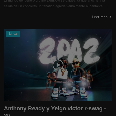
El mundo del género urbano Dembow se caldea ya que anoche a la
salida de un concierto un fanático agrede verbalmente al cantante ...
Leer más
Lírica
Anthony Ready y Yeigo victor r-swag -
2p...