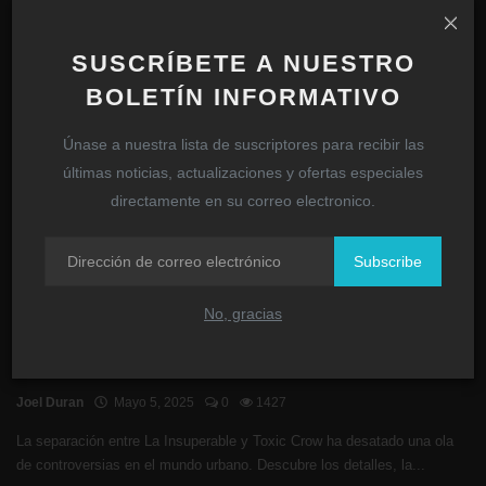
Blog
SUSCRÍBETE A NUESTRO
BOLETÍN INFORMATIVO
Únase a nuestra lista de suscriptores para recibir las
últimas noticias, actualizaciones y ofertas especiales
directamente en su correo electronico.
Subscribe
No, gracias
La Insuperable vs. Toxic Crow
Joel Duran
Mayo 5, 2025
0
1427
La separación entre La Insuperable y Toxic Crow ha desatado una ola
de controversias en el mundo urbano. Descubre los detalles, la...