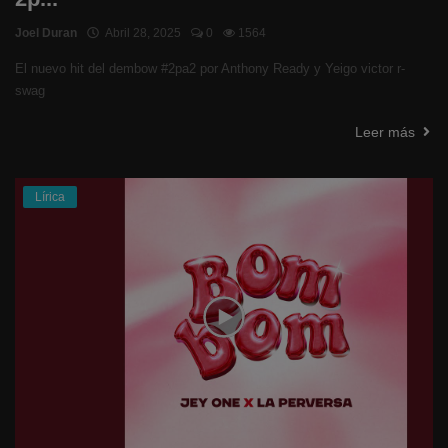
Joel Duran
Abril 28, 2025
0
1564
El nuevo hit del dembow #2pa2 por Anthony Ready y Yeigo victor r-
swag
Leer más
Lírica