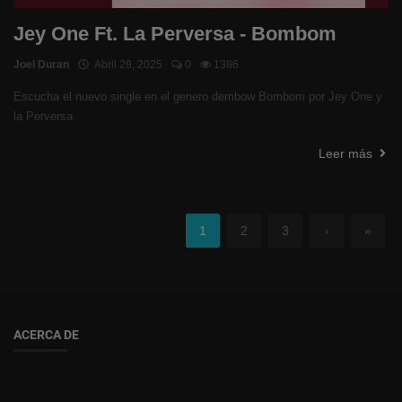
Jey One Ft. La Perversa - Bombom
Joel Duran
Abril 28, 2025
0
1386
Escucha el nuevo single en el genero dembow Bombom por Jey One y
la Perversa
Leer más
1
2
3
›
»
ACERCA DE