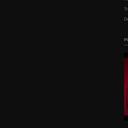
T
D
P
Video Oficial
Luis Fonsi – Sola