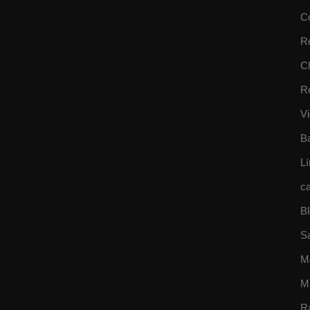
C
R
Ch
R
Vi
B
Lí
ca
B
S
M
M
R