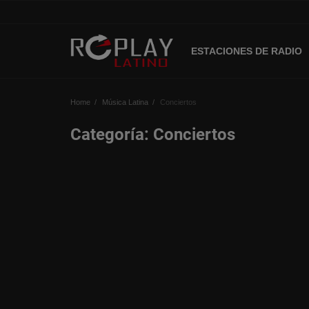
ESTACIONES DE RADIO
Home
Home
Música Latina
Conciertos
Estaciones de Radio
Categoría: Conciertos
Música Latina
Música Urbana
Acceso
Register
Spanish