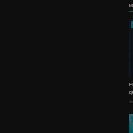
N
E
q
Jo