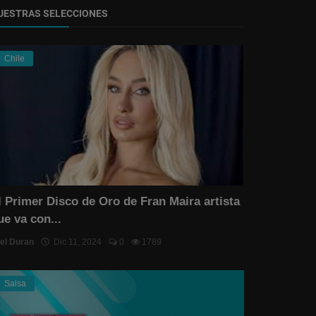
UESTRAS SELECCIONES
Chile
l Primer Disco de Oro de Fran Maira artista
ue va con...
el Duran
Dic 11, 2024
0
1789
Salsa