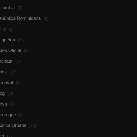
olombia
(0)
epública Dominicana
(0)
ile
(1)
egueton
(3)
deo Oficial
(23)
achata
(4)
rica
(13)
rnaval
(1)
log
(19)
alsa
(6)
erengue
(7)
úsica Urbana
(10)
ap
(2)