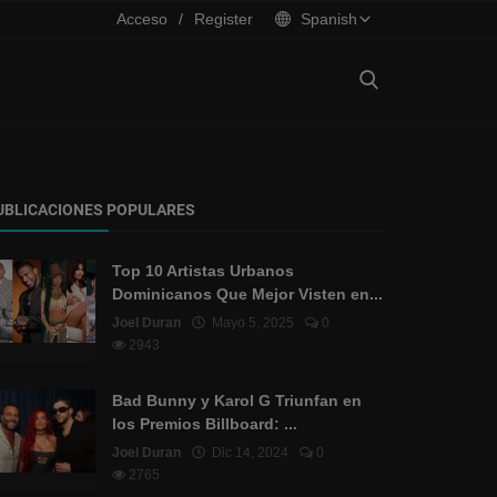
Acceso
/
Register
Spanish
UBLICACIONES POPULARES
Top 10 Artistas Urbanos
Dominicanos Que Mejor Visten en...
Joel Duran
Mayo 5, 2025
0
2943
Bad Bunny y Karol G Triunfan en
los Premios Billboard: ...
Joel Duran
Dic 14, 2024
0
2765