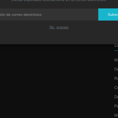
R
u
Subsc
Jo
No, gracias
C
Mú
D
R
C
D
P
M