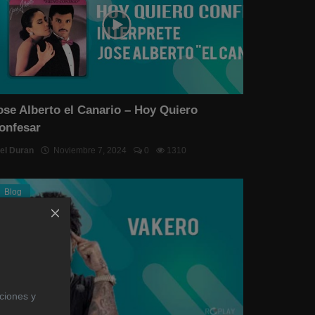
ose Alberto el Canario – Hoy Quiero
onfesar
el Duran
Noviembre 7, 2024
0
1310
Blog
aciones y