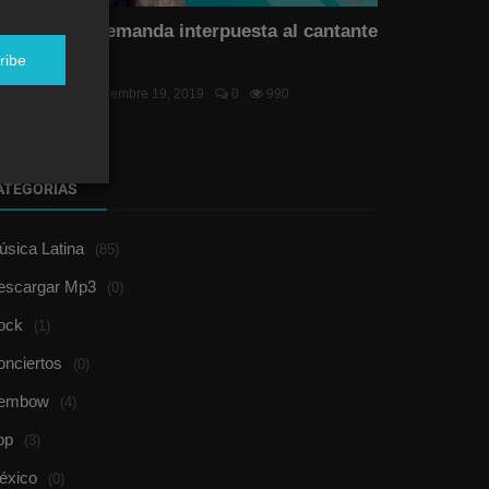
echazan la demanda interpuesta al cantante
rbano Vake...
ribe
el Duran
Noviembre 19, 2019
0
990
ATEGORÍAS
sica Latina
(85)
escargar Mp3
(0)
ock
(1)
onciertos
(0)
embow
(4)
op
(3)
éxico
(0)