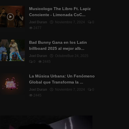
Musicologo The Libro Ft. Lapiz
Conciente - Limonada CoC...
Joel Duran
Noviembre 7, 2024
0
2477
Bad Bunny Gana en los Latin
billboard 2025 al mejor alb...
Joel Duran
OctubreBue 24, 2025
0
2445
La Música Urbana: Un Fenómeno
Global que Transforma la ...
Joel Duran
Noviembre 7, 2024
0
2445