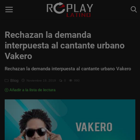
Rechazan la demanda
interpuesta al cantante urbano
Home
Vakero
Estaciones de Radio
Rechazan la demanda interpuesta al cantante urbano Vakero
Música Latina
Blog
Noviembre 19, 2019
0
990
Música Urbana
Añadir a la lista de lectura
Acceso
Register
Spanish