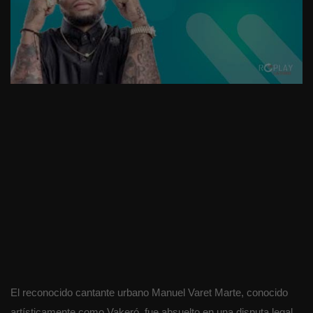
El reconocido cantante urbano Manuel Varet Marte, conocido
artísticamente como Vakeró, fue absuelto en una disputa legal