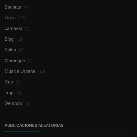
Bachata
(4)
Lírica
(13)
carnaval
(1)
Blog
(19)
Salsa
(6)
Merengue
(7)
Música Urbana
(10)
Rap
(2)
Trap
(5)
Dembow
(3)
PUBLICACIONES ALEATORIAS