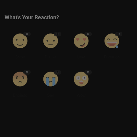
What's Your Reaction?
0
0
0
0
Como
Dislike
Love
Divertido
0
0
0
Enojado
Sad
Wow