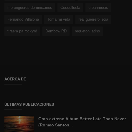
merengueros dominicanos
Cosculluela
urbanmusic
Fernando Villalona
Toma mi vida
real guerrero letra
tiraera pa rockyrd
Dembow RD
regueton latino
ACERCA DE
ÚLTIMAS PUBLICACIONES
Gran extreno Album Better Late Than Never
(Romeo Santos...