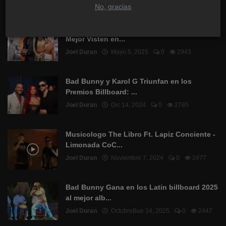
PUBLICACIONES POPULARES
No, gracias
Top 10 Artistas Urbanos Dominicanos Que
Mejor Visten en...
Joel Duran
Mayo 5, 2025
0
2943
Bad Bunny y Karol G Triunfan en los
Premios Billboard: ...
Joel Duran
Dic 14, 2024
0
2765
Musicologo The Libro Ft. Lapiz Conciente -
Limonada CoC...
Joel Duran
Noviembre 7, 2024
0
2477
Bad Bunny Gana en los Latin billboard 2025
al mejor alb...
Joel Duran
OctubreBue 24, 2025
0
2447