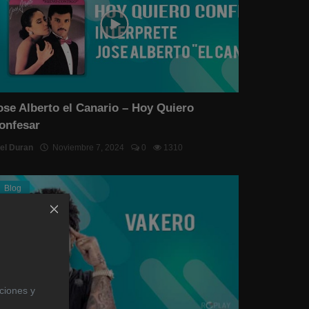
ose Alberto el Canario – Hoy Quiero
onfesar
el Duran
Noviembre 7, 2024
0
1310
Blog
aciones y