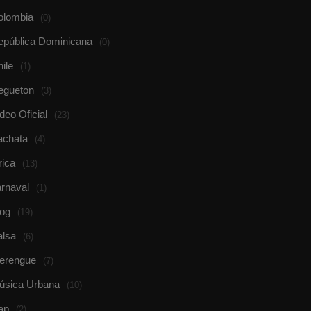
olombia
(0)
epública Dominicana
(0)
ile
(1)
egueton
(3)
deo Oficial
(23)
achata
(4)
rica
(13)
rnaval
(1)
log
(19)
alsa
(6)
erengue
(7)
úsica Urbana
(10)
ap
(2)