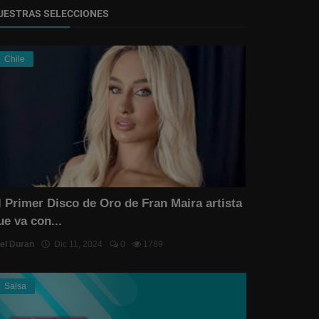
UESTRAS SELECCIONES
Chile
l Primer Disco de Oro de Fran Maira artista
ue va con...
el Duran
Dic 11, 2024
0
1789
Salsa