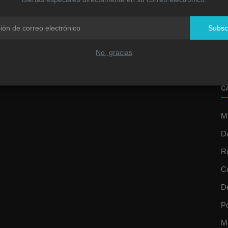
R
u
Subsc
Jo
No, gracias
C
Mú
D
R
C
D
P
M