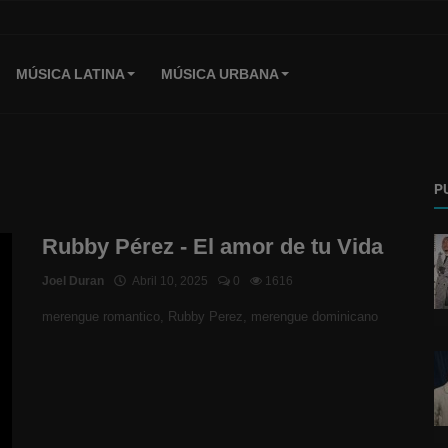
MÚSICA LATINA
MÚSICA URBANA
P
Rubby Pérez - El amor de tu Vida
Joel Duran
Abril 10, 2025
0
1616
merengue romantico, Rubby Perez, merengue dominicano