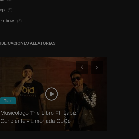
rap
(5)
embow
(3)
UBLICACIONES ALEATORIAS
Trap
Dembow
Musicologo The Libro Ft. Lapiz
Musicologo
Conciente - Limonada CoCo
Secreto th