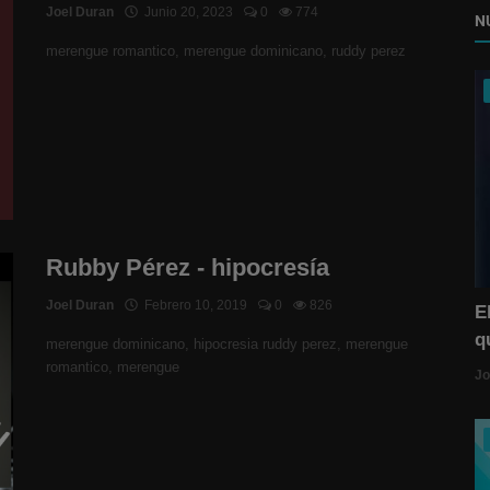
Joel Duran
Junio 20, 2023
0
774
N
merengue romantico, merengue dominicano, ruddy perez
Rubby Pérez - hipocresía
Joel Duran
Febrero 10, 2019
0
826
E
q
merengue dominicano, hipocresia ruddy perez, merengue
romantico, merengue
Jo