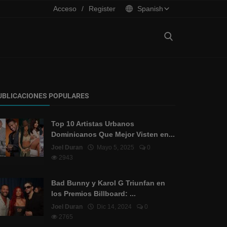
Acceso
/
Register
Spanish
UBLICACIONES POPULARES
Top 10 Artistas Urbanos
Dominicanos Que Mejor Visten en...
Joel Duran
Mayo 5, 2025
0
2943
Bad Bunny y Karol G Triunfan en
los Premios Billboard: ...
Joel Duran
Dic 14, 2024
0
2765