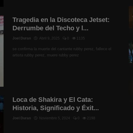
Tragedia en la Discoteca Jetset:
Derrumbe del Techo y l...
Joel Duran
Abril 9, 2025
0
1135
se confirma la muerte del cantante rubby perez, fallece el
artista rubby perez, muere rubby perez
Loca de Shakira y El Cata:
Historia, Significado y Éxit...
Joel Duran
Noviembre 5, 2024
0
2198