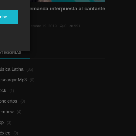
echazan la demanda interpuesta al cantante
rbano Vake...
ribe
el Duran
Noviembre 19, 2019
0
991
ATEGORÍAS
sica Latina
(85)
escargar Mp3
(0)
ock
(1)
onciertos
(0)
embow
(4)
op
(3)
éxico
(0)