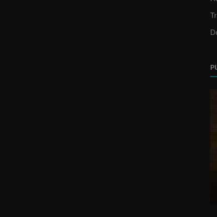
T
D
P
Video Oficial
Ta To Gucci (Remix) – Cauty x Rafa
Pabön x Brytiago x Cosculluela x Da...