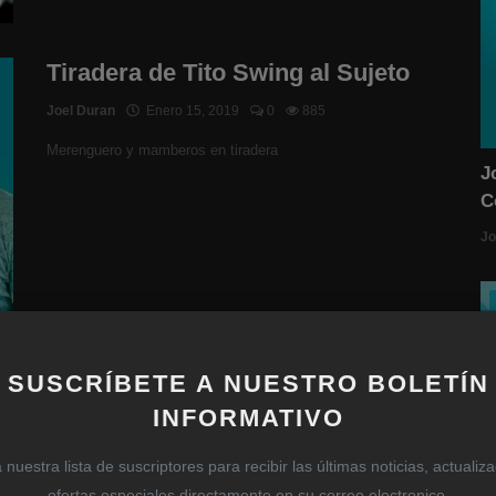
Tiradera de Tito Swing al Sujeto
Joel Duran
Enero 15, 2019
0
885
Merenguero y mamberos en tiradera
J
C
Jo
SUSCRÍBETE A NUESTRO BOLETÍN
INFORMATIVO
nuestra lista de suscriptores para recibir las últimas noticias, actualiz
ofertas especiales directamente en su correo electronico.