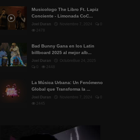
Musicologo The Libro Ft. Lapiz
Conciente - Limonada CoC...
Joel Duran
Noviembre 7, 2024
0
2478
Bad Bunny Gana en los Latin
billboard 2025 al mejor alb...
Joel Duran
OctubreBue 24, 2025
0
2448
La Música Urbana: Un Fenómeno
Global que Transforma la ...
Joel Duran
Noviembre 7, 2024
0
2445