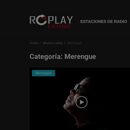
ESTACIONES DE RADIO
Home
Home
Música Latina
Merengue
Estaciones de Radio
Categoría: Merengue
Música Latina
Merengue
Música Urbana
Acceso
Register
Spanish