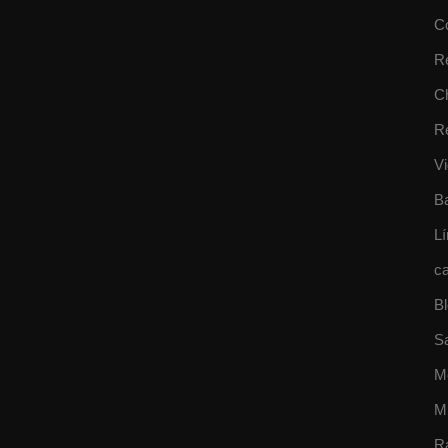
C
R
Ch
R
Vi
B
Lí
ca
B
S
M
M
R