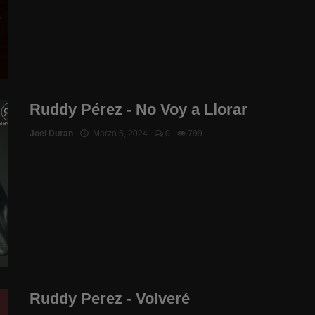
Ruddy Pérez - No Voy a Llorar
Joel Duran
Marzo 5, 2024
0
799
Ruddy Perez - Volveré