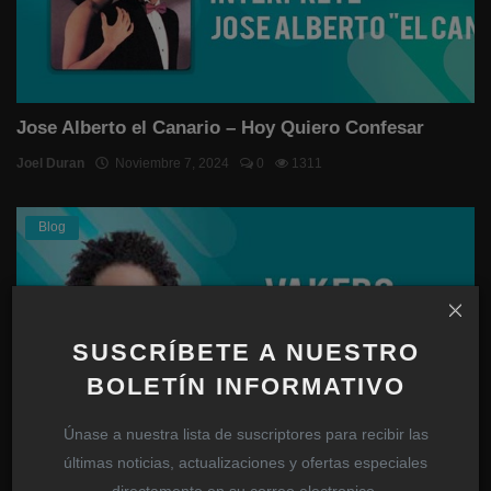
Jose Alberto el Canario – Hoy Quiero Confesar
Joel Duran
Noviembre 7, 2024
0
1311
Blog
SUSCRÍBETE A NUESTRO
BOLETÍN INFORMATIVO
Únase a nuestra lista de suscriptores para recibir las
últimas noticias, actualizaciones y ofertas especiales
Rechazan la demanda interpuesta al cantante
directamente en su correo electronico.