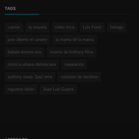
TAGS
carmin
la moyeta
video lirica
Luis Fonsi
britiago
jose alberto el canario
la mama de la mama
balada dominicana
muerte de Anthony Ríos
música urbana dominicana
separación
anthony ready 2pa2 letra
cantante de dembow
regueton latino
Juan Luis Guerra