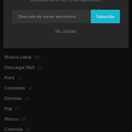
urbano Vake...
Joel Duran
Noviembre 19, 2019
0
992
Subscribe
No, gracias
CATEGORÍAS
Música Latina
(85)
Descargar Mp3
(0)
Rock
(1)
Conciertos
(0)
Dembow
(4)
Pop
(3)
México
(0)
Colombia
(0)