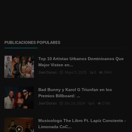
PUBLICACIONES POPULARES
Top 10 Artistas Urbanos Dominicanos Que
Mejor Visten en...
Joel Duran
Mayo 5, 2025
0
2944
Bad Bunny y Karol G Triunfan en los
Premios Billboard: ...
Joel Duran
Dic 14, 2024
0
2766
Musicologo The Libro Ft. Lapiz Conciente -
Limonada CoC...