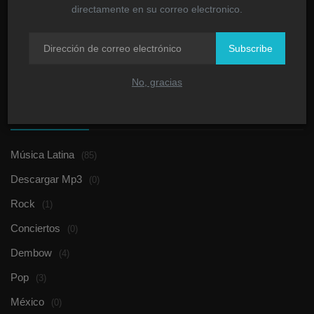
directamente en su correo electronico.
Rechazan la demanda interpuesta al cantante
urbano Vake...
Subscribe
Joel Duran
Noviembre 19, 2019
0
990
No, gracias
CATEGORÍAS
Música Latina
(85)
Descargar Mp3
(0)
Rock
(1)
Conciertos
(0)
Dembow
(4)
Pop
(3)
México
(0)