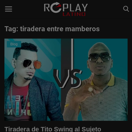
Tag: tiradera entre mamberos
Home
Blog
Estaciones de Radio
Música Latina
Música Urbana
Acceso
Register
Spanish
Tiradera de Tito Swing al Sujeto