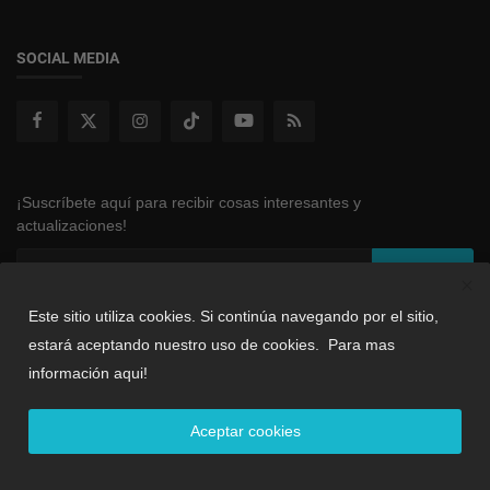
SOCIAL MEDIA
¡Suscríbete aquí para recibir cosas interesantes y
actualizaciones!
Subscribe
Este sitio utiliza cookies. Si continúa navegando por el sitio,
estará aceptando nuestro uso de cookies.
Para mas
Copyright 2024 Replaylatino - All Rights Reserved.
información aqui!
Condiciones y Terminos
Sitemap
Contacto
Aceptar cookies