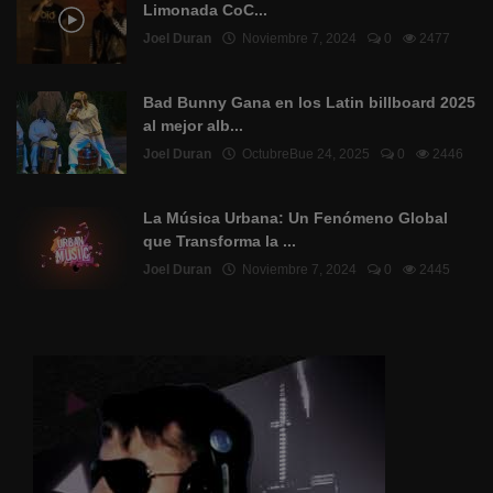
Limonada CoC...
Joel Duran
Noviembre 7, 2024
0
2477
Bad Bunny Gana en los Latin billboard 2025
al mejor alb...
Joel Duran
OctubreBue 24, 2025
0
2446
La Música Urbana: Un Fenómeno Global
que Transforma la ...
Joel Duran
Noviembre 7, 2024
0
2445