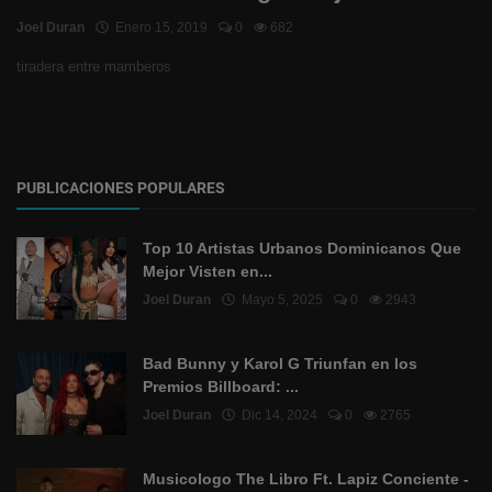
Joel Duran
Enero 15, 2019
0
682
tiradera entre mamberos
PUBLICACIONES POPULARES
Top 10 Artistas Urbanos Dominicanos Que
Mejor Visten en...
Joel Duran
Mayo 5, 2025
0
2943
Bad Bunny y Karol G Triunfan en los
Premios Billboard: ...
Joel Duran
Dic 14, 2024
0
2765
Musicologo The Libro Ft. Lapiz Conciente -