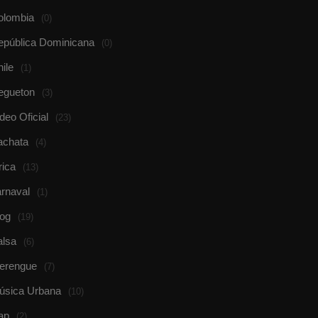
olombia
(0)
epública Dominicana
(0)
ile
(1)
egueton
(3)
deo Oficial
(23)
achata
(4)
rica
(13)
rnaval
(1)
log
(19)
alsa
(6)
erengue
(7)
úsica Urbana
(10)
ap
(2)