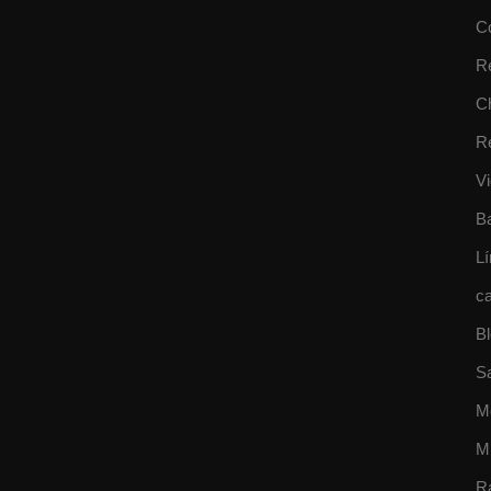
C
R
Ch
R
Vi
B
Lí
ca
B
S
M
M
R