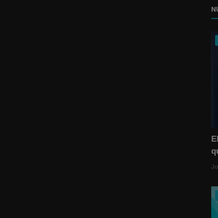
N
E
q
Jo