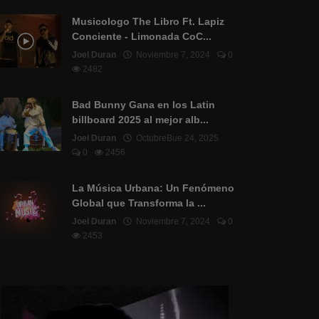
Musicologo The Libro Ft. Lapiz
Conciente - Limonada CoC...
Joel Duran
Noviembre 7, 2024
0
2482
Bad Bunny Gana en los Latin
billboard 2025 al mejor alb...
Joel Duran
OctubreBue 24, 2025
0
2456
La Música Urbana: Un Fenómeno
Global que Transforma la ...
Joel Duran
Noviembre 7, 2024
0
2453