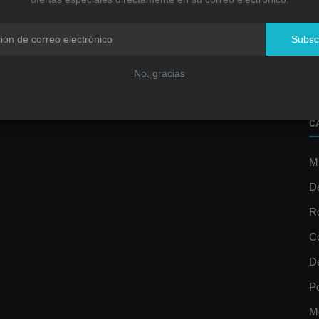
R
u
Subsc
Jo
No, gracias
C
Mú
D
R
C
D
P
M