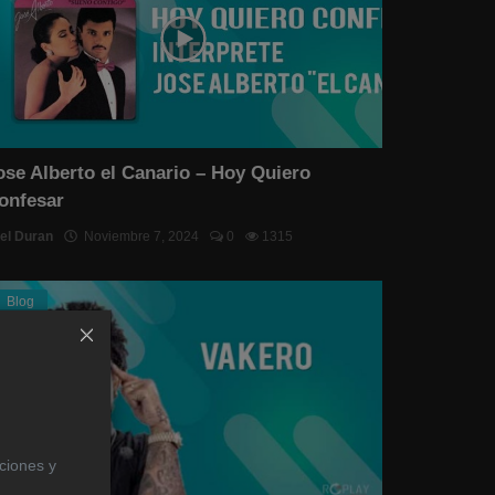
ose Alberto el Canario – Hoy Quiero
onfesar
el Duran
Noviembre 7, 2024
0
1315
Blog
aciones y