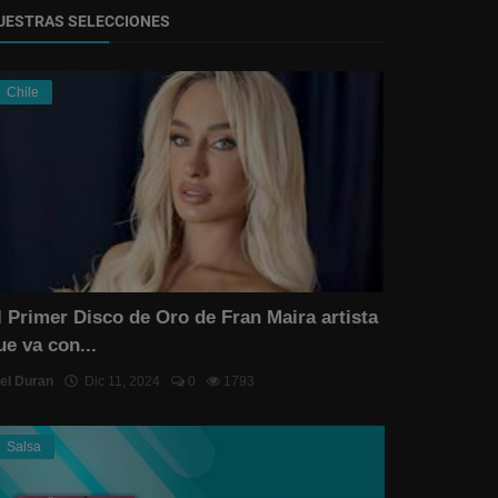
UESTRAS SELECCIONES
Chile
l Primer Disco de Oro de Fran Maira artista
ue va con...
el Duran
Dic 11, 2024
0
1793
Salsa