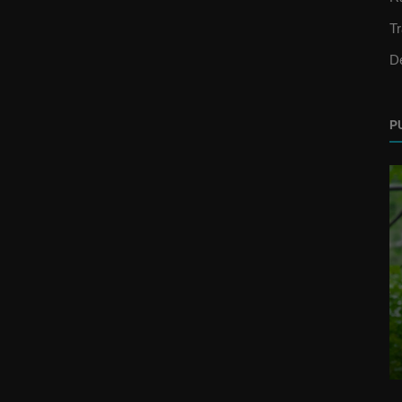
T
D
P
Video Oficial
ideo
El Alfa El Jefe Ft. Maceo El Perro Blanco
- Mi Patrón, Mi Papá video o...