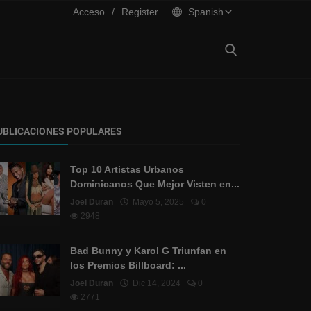
Acceso
/
Register
Spanish
UBLICACIONES POPULARES
Top 10 Artistas Urbanos
Dominicanos Que Mejor Visten en...
Joel Duran
Mayo 5, 2025
0
2948
Bad Bunny y Karol G Triunfan en
los Premios Billboard: ...
Joel Duran
Dic 14, 2024
0
2771