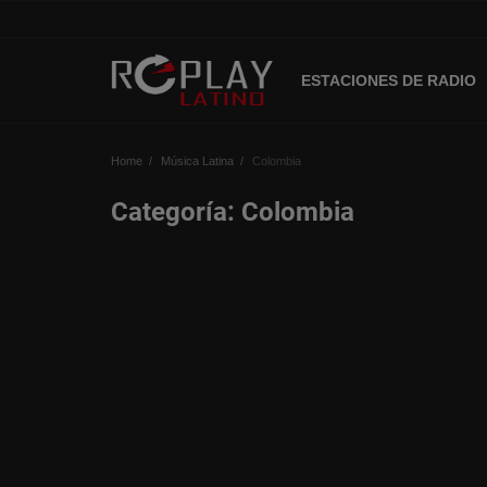
ESTACIONES DE RADIO
Home
Home
Música Latina
Colombia
Estaciones de Radio
Categoría: Colombia
Música Latina
Música Urbana
Acceso
Register
Spanish