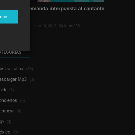
echazan la demanda interpuesta al cantante
rbano Vake...
ribe
el Duran
Noviembre 19, 2019
0
995
ATEGORÍAS
sica Latina
(85)
escargar Mp3
(0)
ock
(1)
onciertos
(0)
embow
(4)
op
(3)
éxico
(0)