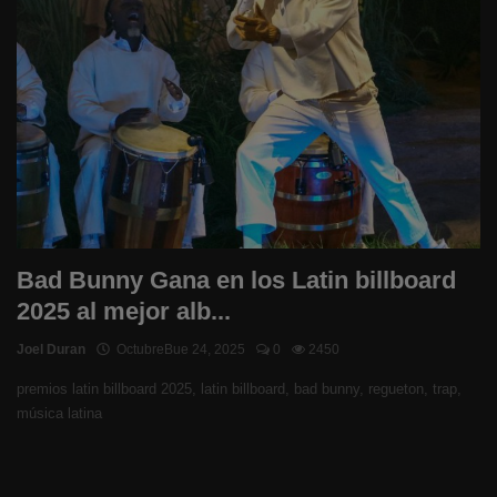
Bad Bunny Gana en los Latin billboard
2025 al mejor alb...
Joel Duran
OctubreBue 24, 2025
0
2450
premios latin billboard 2025, latin billboard, bad bunny, regueton, trap,
música latina