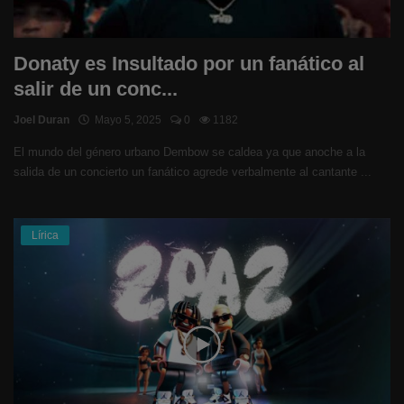
Donaty es Insultado por un fanático al
salir de un conc...
Joel Duran
Mayo 5, 2025
0
1182
El mundo del género urbano Dembow se caldea ya que anoche a la
salida de un concierto un fanático agrede verbalmente al cantante ...
Lírica