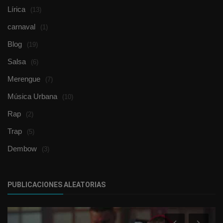
Lírica
(13)
carnaval
(1)
Blog
(19)
Salsa
(6)
Merengue
(7)
Música Urbana
(10)
Rap
(2)
Trap
(5)
Dembow
(3)
PUBLICACIONES ALEATORIAS