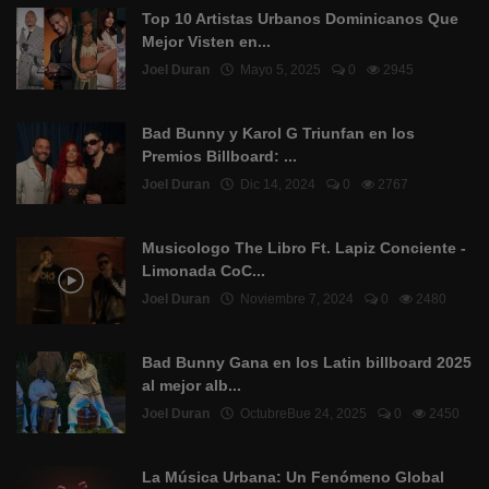
Top 10 Artistas Urbanos Dominicanos Que
Mejor Visten en...
Joel Duran
Mayo 5, 2025
0
2945
Bad Bunny y Karol G Triunfan en los
Premios Billboard: ...
Joel Duran
Dic 14, 2024
0
2767
Musicologo The Libro Ft. Lapiz Conciente -
Limonada CoC...
Joel Duran
Noviembre 7, 2024
0
2480
Bad Bunny Gana en los Latin billboard 2025
al mejor alb...
Joel Duran
OctubreBue 24, 2025
0
2450
La Música Urbana: Un Fenómeno Global