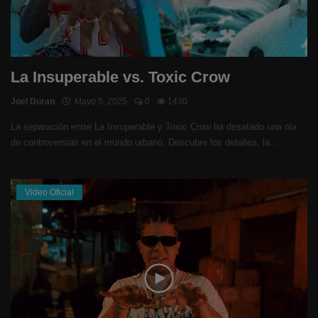
La Insuperable vs. Toxic Crow
Joel Duran
Mayo 5, 2025
0
1430
La separación entre La Insuperable y Toxic Crow ha desatado una ola
de controversias en el mundo urbano. Descubre los detalles, la...
Video Oficial