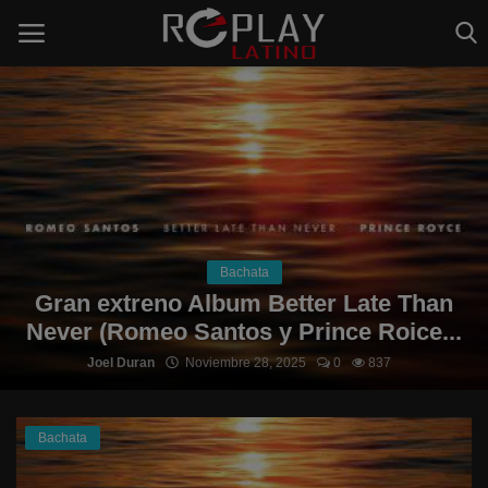
Home
Estaciones de Radio
Música Latina
Bachata
Música Urbana
Gran extreno Album Better Late Than
Never (Romeo Santos y Prince Roice...
Acceso
Joel Duran
Noviembre 28, 2025
0
837
Register
Bachata
Spanish