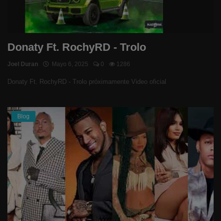
Donaty Ft. RochyRD - Trolo
Joel Duran
Mayo 6, 2025
0
1286
Donaty Ft. RochyRD - Trolo próximamente Video oficial
Blog