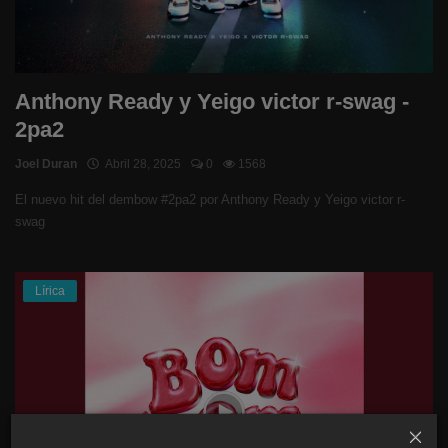
Anthony Ready y Yeigo victor r-swag -
2pa2
Joel Duran
Abril 28, 2025
0
1568
El nuevo hit del dembow #2pa2 por Anthony Ready y Yeigo victor r-
swag
Lírica