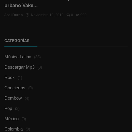
urbano Vake...
Joel Duran
Noviembre 19, 2019
0
990
CATEGORÍAS
Música Latina
(85)
Descargar Mp3
(0)
Rock
(1)
Conciertos
(0)
Dembow
(4)
Pop
(3)
México
(0)
Colombia
(0)