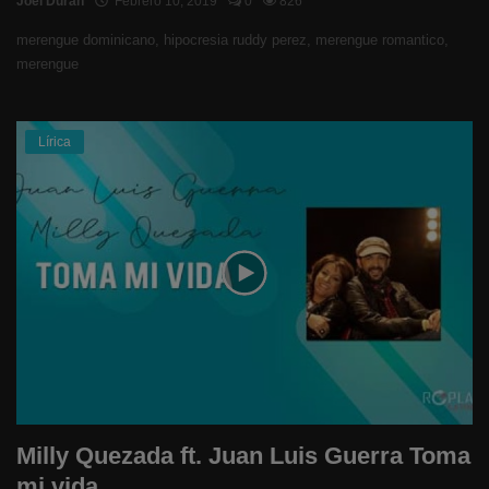
Joel Duran
Febrero 10, 2019
0
826
merengue dominicano, hipocresia ruddy perez, merengue romantico,
merengue
Lírica
Milly Quezada ft. Juan Luis Guerra Toma
mi vida