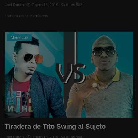
Joel Duran
Enero 15, 2019
0
682
tiradera entre mamberos
Merengue
Tiradera de Tito Swing al Sujeto
Joel Duran
Enero 15, 2019
0
884