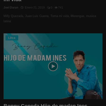
Joel Duran
Enero 21, 2019
0
741
Milly Quezada, Juan Luis Guerra, Toma mi vida, Merengue, musica
latina
Lírica
Bonny Cepeda Hijo de madan Ines