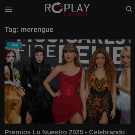
Tag: merengue
Home
Blog
Estaciones de Radio
Música Latina
Música Urbana
Acceso
Register
Spanish
Premios Lo Nuestro 2025 - Celebrando