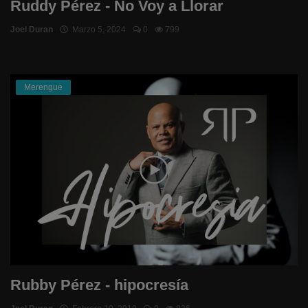
Ruddy Pérez - No Voy a Llorar
Joel Duran
Marzo 5, 2024
0
799
Merengue
Rubby Pérez - hipocresía