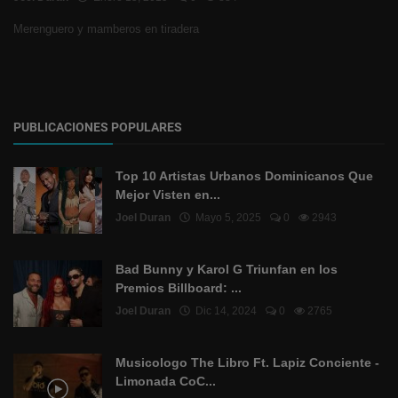
Merenguero y mamberos en tiradera
PUBLICACIONES POPULARES
Top 10 Artistas Urbanos Dominicanos Que
Mejor Visten en...
Joel Duran
Mayo 5, 2025
0
2943
Bad Bunny y Karol G Triunfan en los
Premios Billboard: ...
Joel Duran
Dic 14, 2024
0
2765
Musicologo The Libro Ft. Lapiz Conciente -
Limonada CoC...