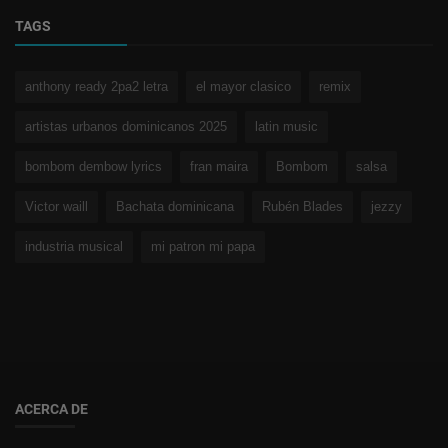
TAGS
anthony ready 2pa2 letra
el mayor clasico
remix
artistas urbanos dominicanos 2025
latin music
bombom dembow lyrics
fran maira
Bombom
salsa
Victor waill
Bachata dominicana
Rubén Blades
jezzy
industria musical
mi patron mi papa
ACERCA DE