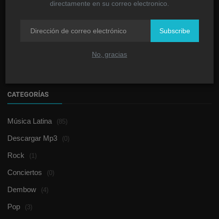
directamente en su correo electronico.
Rechazan la demanda interpuesta al cantante
Subscribe
urbano Vake...
Joel Duran
Noviembre 19, 2019
0
995
No, gracias
CATEGORÍAS
Música Latina
(85)
Descargar Mp3
(0)
Rock
(1)
Conciertos
(0)
Dembow
(4)
Pop
(3)