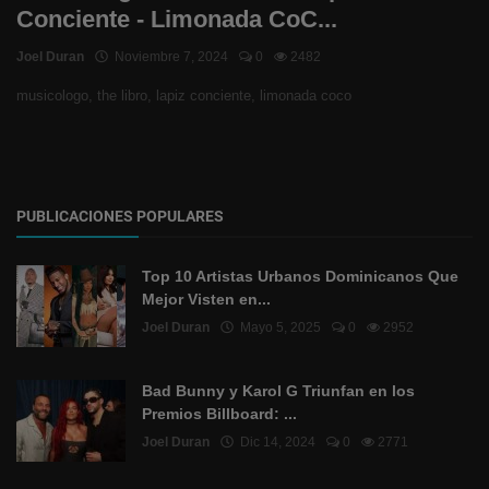
Conciente - Limonada CoC...
Joel Duran
Noviembre 7, 2024
0
2482
musicologo, the libro, lapiz conciente, limonada coco
PUBLICACIONES POPULARES
Top 10 Artistas Urbanos Dominicanos Que
Mejor Visten en...
Joel Duran
Mayo 5, 2025
0
2952
Bad Bunny y Karol G Triunfan en los
Premios Billboard: ...
Joel Duran
Dic 14, 2024
0
2771