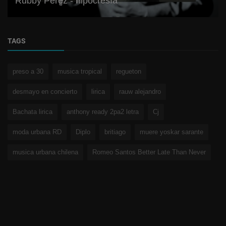
Rubby Pérez - hipocresía
TAGS
preso a 30
musica tropical
regueton
desmayo en concierto
lirica
rauw alejandro
Bachata lirica
anthony ready 2pa2 letra
Cj
moda urbana RD
Diplo
britiago
muere yoskar sarante
musica urbana chilena
Romeo Santos Better Late Than Never