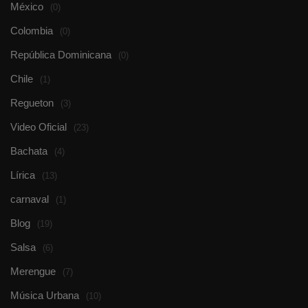
México
(0)
Colombia
(0)
República Dominicana
(0)
Chile
(1)
Regueton
(3)
Video Oficial
(23)
Bachata
(4)
Lírica
(13)
carnaval
(1)
Blog
(19)
Salsa
(6)
Merengue
(7)
Música Urbana
(10)