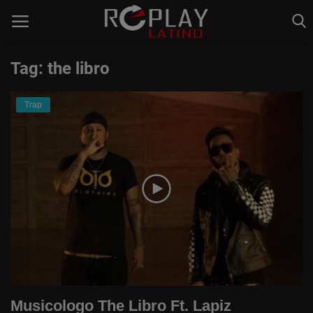
Tag: the libro
Home
Trap
Estaciones de Radio
Música Latina
Música Urbana
Acceso
Register
Spanish
Musicologo The Libro Ft. Lapiz