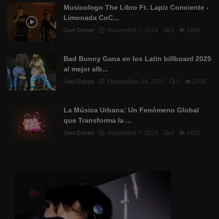
Musicologo The Libro Ft. Lapiz Conciente -
Limonada CoC...
Joel Duran
Noviembre 7, 2024
0
2482
Bad Bunny Gana en los Latin billboard 2025
al mejor alb...
Joel Duran
OctubreBue 24, 2025
0
2456
La Música Urbana: Un Fenómeno Global
que Transforma la ...
Joel Duran
Noviembre 7, 2024
0
2453