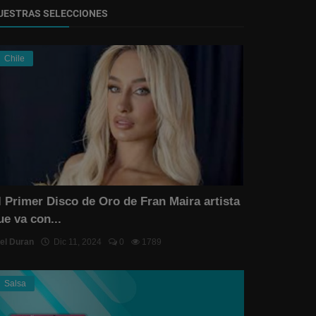
UESTRAS SELECCIONES
Chile
l Primer Disco de Oro de Fran Maira artista
ue va con...
el Duran
Dic 11, 2024
0
1789
Salsa