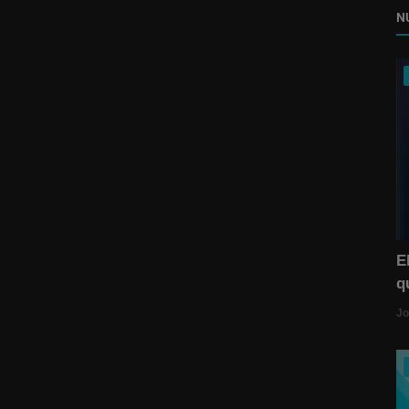
N
E
q
Jo