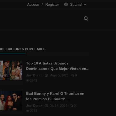
Acceso
/
Register
Spanish
UBLICACIONES POPULARES
Top 10 Artistas Urbanos
Dominicanos Que Mejor Visten en...
Joel Duran
Mayo 5, 2025
0
2943
Bad Bunny y Karol G Triunfan en
los Premios Billboard: ...
Joel Duran
Dic 14, 2024
0
2765