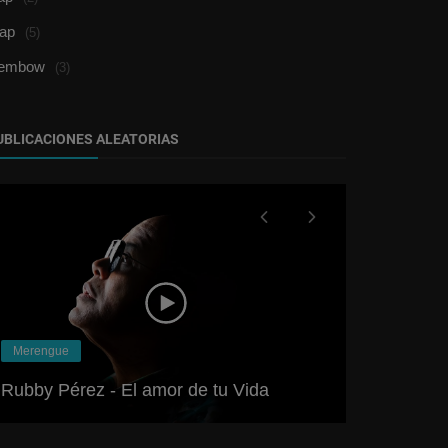
rap
(5)
embow
(3)
UBLICACIONES ALEATORIAS
Rap
Merengue
Mandrake m
Rubby Pérez - El amor de tu Vida
de reyes)