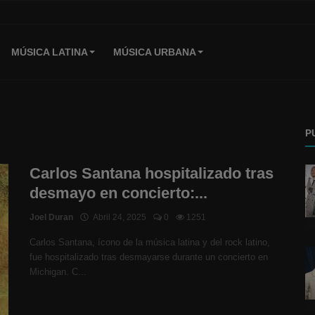
MÚSICA LATINA
MÚSICA URBANA
P
Carlos Santana hospitalizado tras
desmayo en concierto:...
Joel Duran
Abril 24, 2025
0
1251
Carlos Santana, ícono de la música latina y del rock latino,
fue hospitalizado tras desmayarse durante un concierto en
Michigan. C...