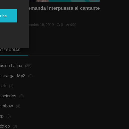
echazan la demanda interpuesta al cantante
rbano Vake...
ribe
el Duran
Noviembre 19, 2019
0
990
ATEGORÍAS
sica Latina
(85)
escargar Mp3
(0)
ock
(1)
onciertos
(0)
embow
(4)
op
(3)
éxico
(0)