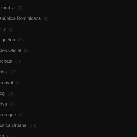
olombia
(0)
epública Dominicana
(0)
ile
(1)
egueton
(3)
deo Oficial
(23)
achata
(4)
rica
(13)
rnaval
(1)
log
(19)
alsa
(6)
erengue
(7)
úsica Urbana
(10)
ap
(2)