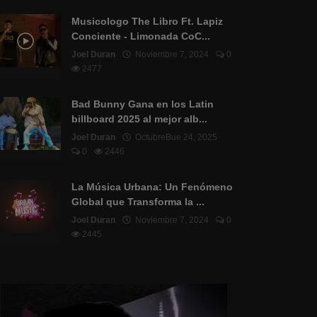
Musicologo The Libro Ft. Lapiz
Conciente - Limonada CoC...
Joel Duran
Noviembre 7, 2024
0
2477
Bad Bunny Gana en los Latin
billboard 2025 al mejor alb...
Joel Duran
OctubreBue 24, 2025
0
2446
La Música Urbana: Un Fenómeno
Global que Transforma la ...
Joel Duran
Noviembre 7, 2024
0
2445