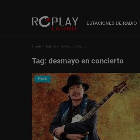
ESTACIONES DE RADIO
Home
Home
Tag: desmayo en concierto
Estaciones de Radio
Tag: desmayo en concierto
Música Latina
Rock
Música Urbana
Acceso
Register
Spanish