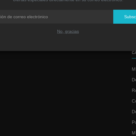
R
u
Subsc
Jo
No, gracias
C
Mú
D
R
C
D
P
M