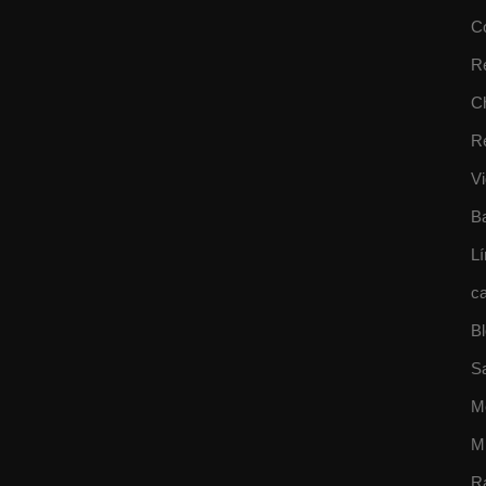
C
R
Ch
R
Vi
B
Lí
ca
B
S
M
M
R