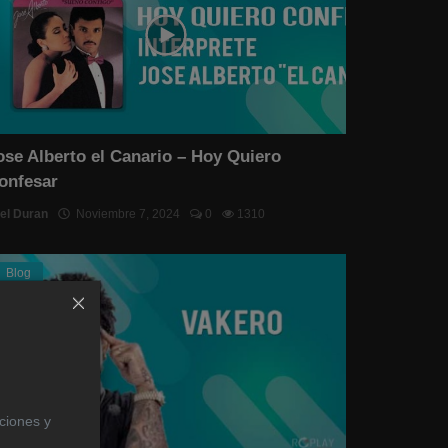
ose Alberto el Canario – Hoy Quiero
onfesar
el Duran
Noviembre 7, 2024
0
1310
Blog
aciones y